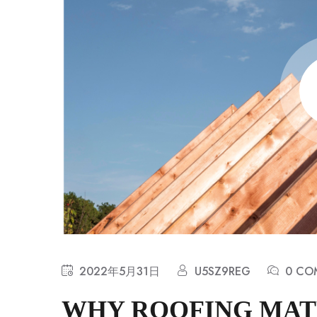
2022年5月31日
U5SZ9REG
0 CO
WHY ROOFING MATE