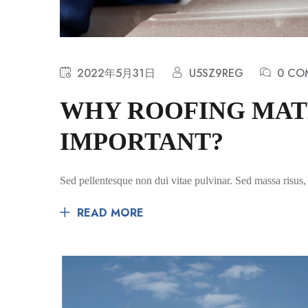
2022年5月31日
U5SZ9REG
0 CO
WHY ROOFING MATE
IMPORTANT?
Sed pellentesque non dui vitae pulvinar. Sed massa risus, 
READ MORE