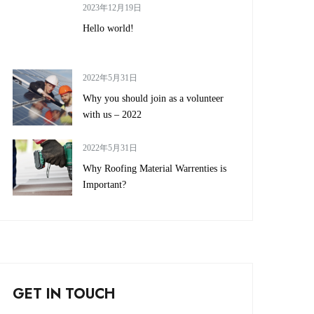
2023年12月19日
Hello world!
2022年5月31日
Why you should join as a volunteer
with us – 2022
2022年5月31日
Why Roofing Material Warrenties is
Important?
GET IN TOUCH