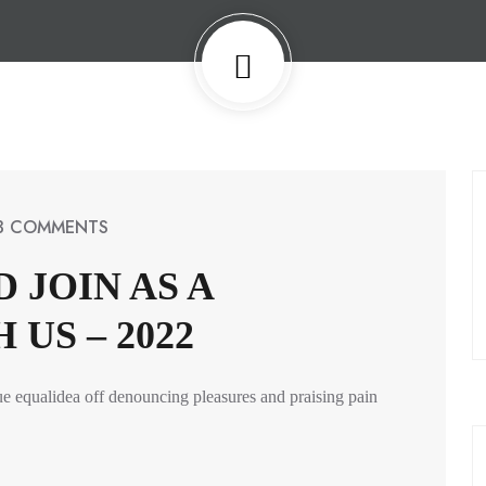
3 COMMENTS
 JOIN AS A
US – 2022
ue equalidea off denouncing pleasures and praising pain