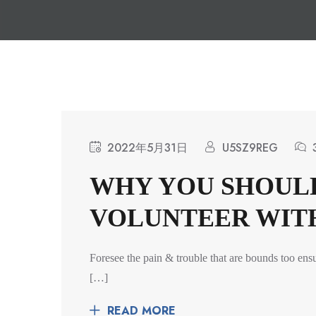
2022年5月31日
U5SZ9REG
WHY YOU SHOULD
VOLUNTEER WITH 
Foresee the pain & trouble that are bounds too ens
[…]
READ MORE