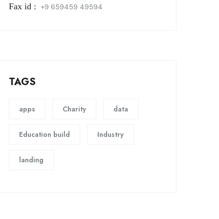
Fax id :
+9 659459 49594
TAGS
apps
Charity
data
Education build
Industry
landing