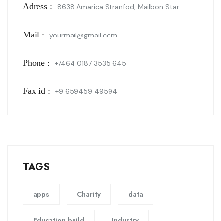
Adress :
8638 Amarica Stranfod, Mailbon Star
Mail :
yourmail@gmail.com
Phone :
+7464 0187 3535 645
Fax id :
+9 659459 49594
TAGS
apps
Charity
data
Education build
Industry