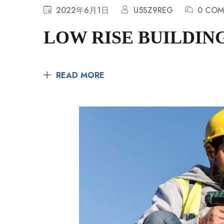
2022年6月1日
U5SZ9REG
0 COM
LOW RISE BUILDIN
READ MORE