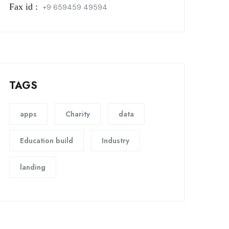
Fax id :
+9 659459 49594
TAGS
apps
Charity
data
Education build
Industry
landing