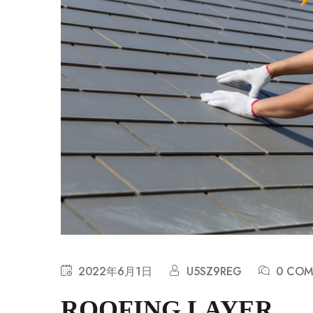
2022年6月1日
U5SZ9REG
0 COM
ROOFING LAYER