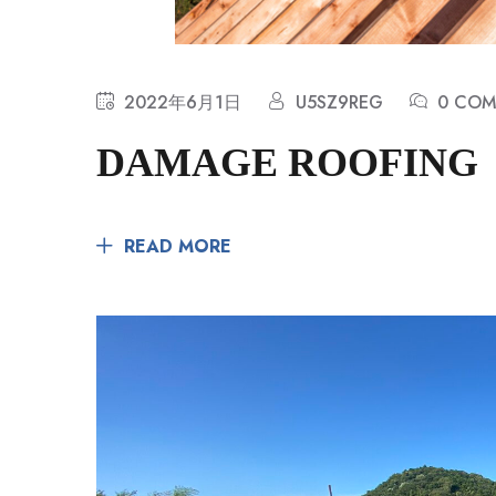
2022年6月1日
U5SZ9REG
0 COM
DAMAGE ROOFING
READ MORE