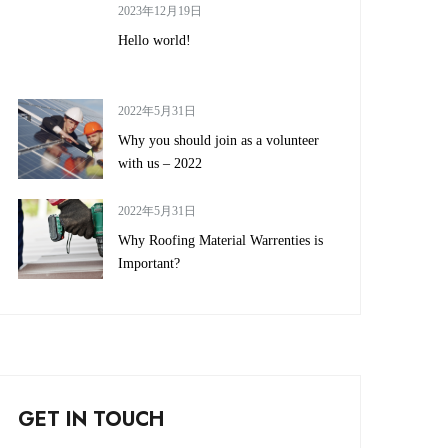
2023年12月19日
Hello world!
2022年5月31日
Why you should join as a volunteer
with us – 2022
2022年5月31日
Why Roofing Material Warrenties is
Important?
GET IN TOUCH