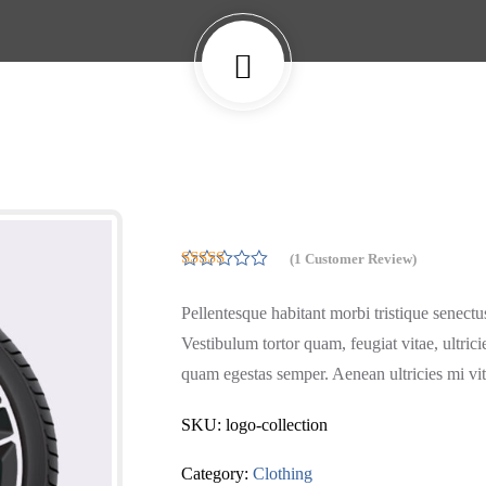
(
1
Customer Review)
5.00
Rated
out of 5
Pellentesque habitant morbi tristique senectu
based on
customer
Vestibulum tortor quam, feugiat vitae, ultrici
rating
1
quam egestas semper. Aenean ultricies mi vita
SKU:
logo-collection
Category:
Clothing