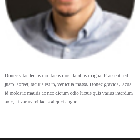
Donec vitae lectus non lacus quis dapibus magna. Praesent sed
justo laoreet, iaculis est in, vehicula massa. Donec gravida, lacus
id molestie mauris ac nec dictum odio luctus quis varius interdum
ante, ut varius mi lacus aliquet augue